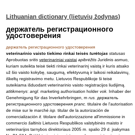
Lithuanian dictionary (lietuvių žodynas)
держатель регистрационного
удостоверения
держатель регистрационного удостоверения
veterinarinio vaisto tiekimo rinkai teisės
turėtojas
statusas
Aprobuotas
sritis
veterinariniai vaistai
apibrėžtis
Juridinis asmuo,
kuriam suteikta teisė tiekti rinkai veterinarinį vaistą ir kuris atsako
už šio vaisto kokybę, saugumą, efektyvumą ir laikosi reikalavimų,
iškeltų registravimo metu. Lietuvos Respublikoje ši teisė
suteikiama išduodant veterinarinio vaisto registracijos liudijimą.
atitikmenys
:
angl.
marketing authorisation holder
vok.
Inhaber der
Genehmigung für das Inverkehrbringen, m
rus.
держатель
регистрационного удостоверения
pranc.
titulaire de l'autorisation
de mise sur le marché
isp.
titular de la autorización de
comercialización
it.
titolare dell'autorizzazione all'immissione in
commercio
šaltinis
Lietuvos Respublikos valstybinės maisto ir
veterinarijos tarnybos direktoriaus 2005 m. spalio 29 d. įsakymas