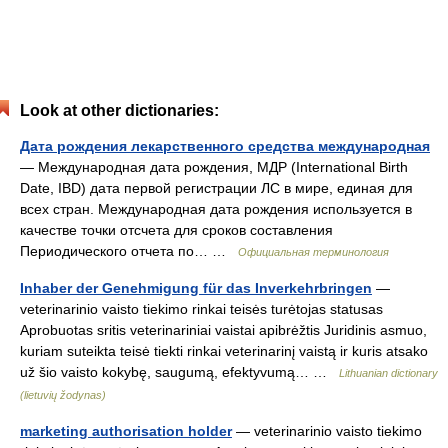
Look at other dictionaries:
Дата рождения лекарственного средства международная
— Международная дата рождения, МДР (International Birth
Date, IBD) дата первой регистрации ЛС в мире, единая для
всех стран. Международная дата рождения используется в
качестве точки отсчета для сроков составления
Периодического отчета по… …
Официальная терминология
Inhaber der Genehmigung für das Inverkehrbringen
—
veterinarinio vaisto tiekimo rinkai teisės turėtojas statusas
Aprobuotas sritis veterinariniai vaistai apibrėžtis Juridinis asmuo,
kuriam suteikta teisė tiekti rinkai veterinarinį vaistą ir kuris atsako
už šio vaisto kokybę, saugumą, efektyvumą… …
Lithuanian dictionary
(lietuvių žodynas)
marketing authorisation holder
— veterinarinio vaisto tiekimo