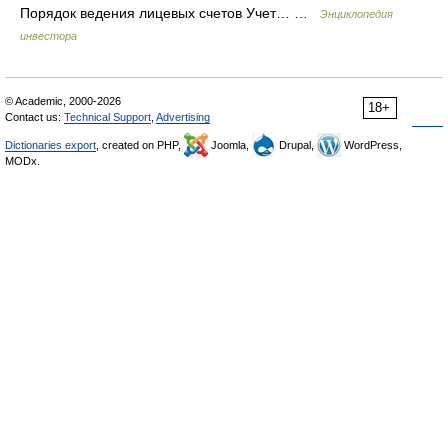
Порядок ведения лицевых счетов Учет… …
Энциклопедия
инвестора
© Academic, 2000-2026
18+
Contact us:
Technical Support
,
Advertising
Dictionaries export
, created on PHP,
Joomla,
Drupal,
WordPress,
MODx.