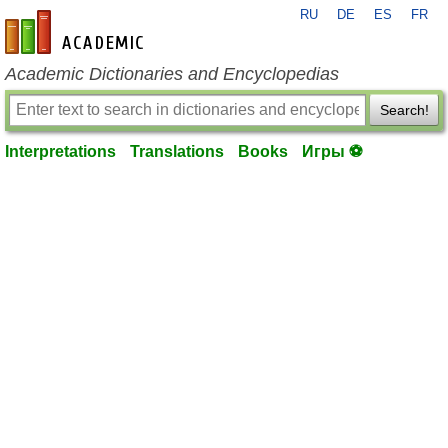
RU
DE
ES
FR
en-academic.com
Academic Dictionaries and Encyclopedias
Search!
Interpretations
Translations
Books
Игры ⚽