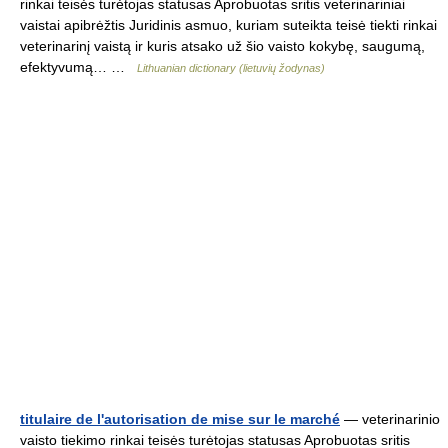
rinkai teisės turėtojas statusas Aprobuotas sritis veterinariniai
vaistai apibrėžtis Juridinis asmuo, kuriam suteikta teisė tiekti rinkai
veterinarinį vaistą ir kuris atsako už šio vaisto kokybę, saugumą,
efektyvumą… …
Lithuanian dictionary (lietuvių žodynas)
titulaire de l'autorisation de mise sur le marché
— veterinarinio
vaisto tiekimo rinkai teisės turėtojas statusas Aprobuotas sritis