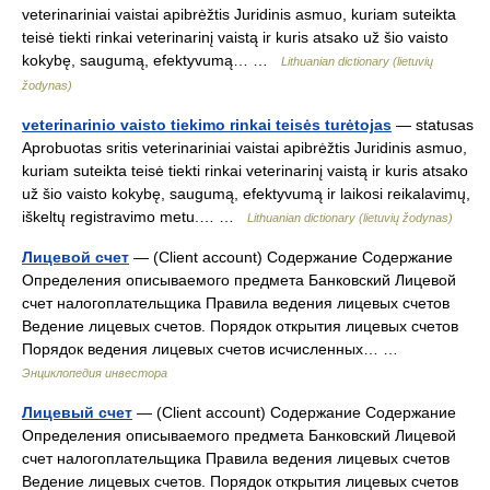
veterinariniai vaistai apibrėžtis Juridinis asmuo, kuriam suteikta
teisė tiekti rinkai veterinarinį vaistą ir kuris atsako už šio vaisto
kokybę, saugumą, efektyvumą… …
Lithuanian dictionary (lietuvių
žodynas)
veterinarinio vaisto tiekimo rinkai teisės turėtojas
— statusas
Aprobuotas sritis veterinariniai vaistai apibrėžtis Juridinis asmuo,
kuriam suteikta teisė tiekti rinkai veterinarinį vaistą ir kuris atsako
už šio vaisto kokybę, saugumą, efektyvumą ir laikosi reikalavimų,
iškeltų registravimo metu.… …
Lithuanian dictionary (lietuvių žodynas)
Лицевой счет
— (Client account) Содержание Содержание
Определения описываемого предмета Банковский Лицевой
счет налогоплательщика Правила ведения лицевых счетов
Ведение лицевых счетов. Порядок открытия лицевых счетов
Порядок ведения лицевых счетов исчисленных… …
Энциклопедия инвестора
Лицевый счет
— (Client account) Содержание Содержание
Определения описываемого предмета Банковский Лицевой
счет налогоплательщика Правила ведения лицевых счетов
Ведение лицевых счетов. Порядок открытия лицевых счетов