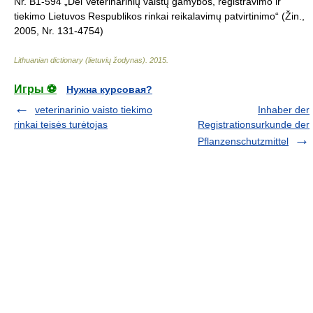
Nr. B1-594 „Dėl Veterinarinių vaistų gamybos, registravimo ir
tiekimo Lietuvos Respublikos rinkai reikalavimų patvirtinimo“ (Žin.,
2005, Nr. 131-4754)
Lithuanian dictionary (lietuvių žodynas)
.
2015
.
Игры ⚽
Нужна курсовая?
veterinarinio vaisto tiekimo
Inhaber der
rinkai teisės turėtojas
Registrationsurkunde der
Pflanzenschutzmittel